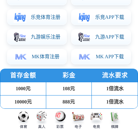
赛季最佳防守中场？
2023年夏天，阿森纳以破俱乐部纪录的1.05亿英镑签
下英格兰中场德克兰·赖斯，这笔重磅交易在当时引发
了广泛讨论。随着赛季深入，赖斯的表现不仅证明了
其天价身价的合理性，更让球队的防守硬度与整体控
制力显著提升。如今，阿森纳在英超积分榜上紧咬榜
首，赖斯在中场的屏障作用功不可没。那么，这位26
岁的铁腰能否成为英超赛季最佳防守中场？这已成为
球迷和媒体热议的焦点。