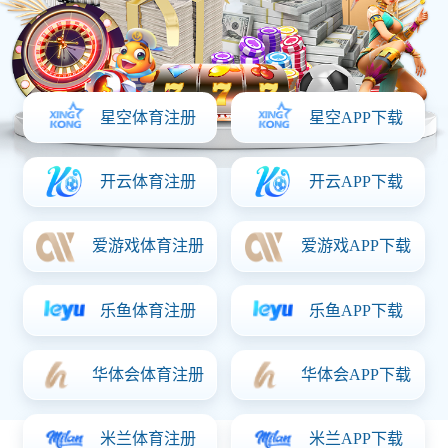
数据从这里开始
覆盖实时赛事、专业数据、高清视频，
mk国际体
育APP
与网页版为您提供便捷的体育服务。
APP下载
网页版入口
首页
/
体育看点
/ 正文
2026-06-09 15:03
77 次阅读
赖斯加盟后阿森纳防守提升，能否成英超