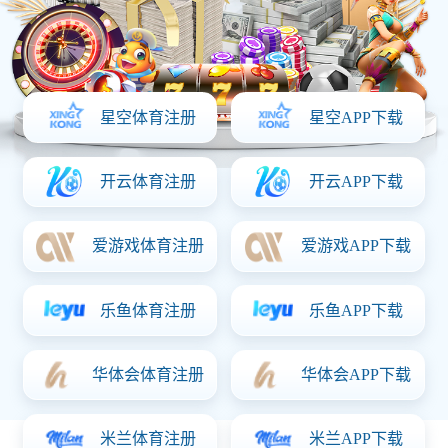
数据从这里开始
覆盖实时赛事、专业数据、高清视频，
mk国际体
育APP
与网页版为您提供便捷的体育服务。
APP下载
网页版入口
为什么选择 mk国际体育？
用心服务 · 细节决定体验